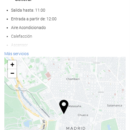
Salida hasta: 11:00
Entrada a partir de: 12:00
Aire Acondicionado
Calefacción
Ascensor
Habitaciones No fumadores
Más servicios
Hotel no fumadores
+
Habitaciones insonorizadas
−
No admite mascotas
Acceso a Internet
Wifi
WiFi disponible en todas las zonas
Wifi gratis