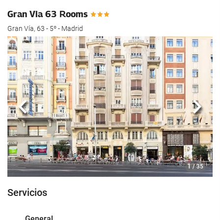
Gran Via 63 Rooms
Gran Vía, 63 - 5º - Madrid
Anterior
Sigui
1
/ 35
Servicios
General