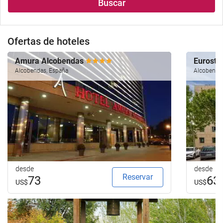
Buscar
Ofertas de hoteles
Amura Alcobendas
Eurosta
Alcobendas, España
Alcobenda
desde
desde
Reservar
73
63
US$
US$