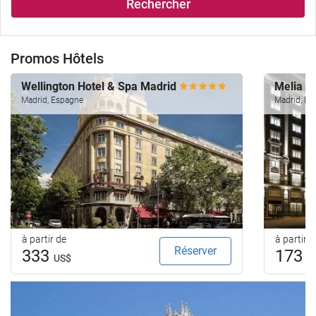
Rechercher
Promos Hôtels
Wellington Hotel & Spa Madrid
Melia M
Madrid, Espagne
Madrid, Es
à partir de
à partir d
Réserver
333
173
US$
U