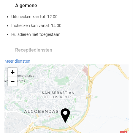
Algemene
Uitchecken kan tot: 12:00
Inchecken kan vanaf: 14:00
Huisdieren niet toegestaan
Receptiediensten
24-uursreceptie
Meer diensten
Bagageopslag
+
−
Eten en drinken
À-la-carterestaurant
Bar
Zakelijke voorzieningen
Business centre