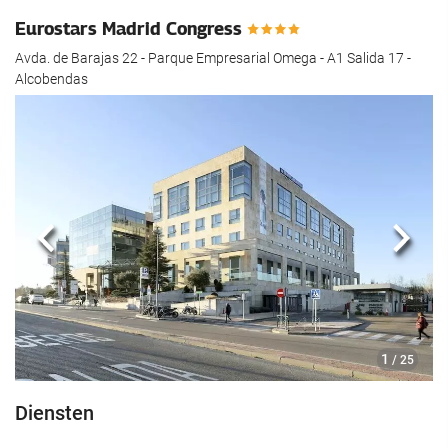
Eurostars Madrid Congress
Avda. de Barajas 22 - Parque Empresarial Omega - A1 Salida 17 -
Alcobendas
Vorige
Volg
1
/ 25
Diensten