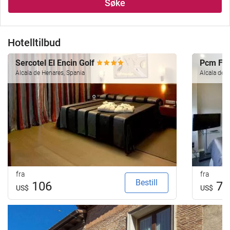
Søke
Hotelltilbud
Sercotel El Encin Golf
Pcm Fo
Alcala de Henares, Spania
Alcala de H
fra
fra
Bestill
106
78
US$
US$