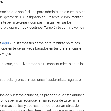
e.
ación que nos facilitas para administrar la cuenta, y así
 del gestor de TGT asignado a tu reserva, cumplimentar
te permite crear y compartir listas, revisar los
bre alojamientos y destinos. También te permite ver los
es
aquí
), utilizamos tus datos para remitirte boletines
ncios en terceras webs basados en tus preferencias e
 viajes.
upuesto, no utilizaremos sin tu consentimiento aquellos
 detectar y prevenir acciones fraudulentas, ilegales o
rios de nuestros anuncios, es probable que este anuncio
llo nos permita reconocer el navegador de tu terminal
erceras partes, y que resultan de los parámetros del
ida en tu propio terminal, has autorizado a que se puedan