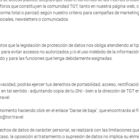
os foros que constituyen la comunidad TGT, tanto en nuestra página web, 
forma total o parcial) según nuestro criterio para campañas de marketing
sociales, newsletters o comunicados.
s que la legislación de protección de datos nos obliga atendiendo al t
o para evitar accesos no autorizados y/o el uso indebido de la informaci
zado y para las funciones que tenga debidamente asignadas.
vacidad, podrás ejercer tus derechos de portabilidad, acceso, rectificació
n tal sentido - adjuntando copia de tu DNI - bien a la dirección de TGT en
ravel
momento haciendo click en el enlace "Darse de baja", que encontrarás al f
fo@tor.travel
echos de datos de carácter personal, se realizará con las limitaciones qu
o caso, la oposición al tratamiento o supresión de datos no implica su elim