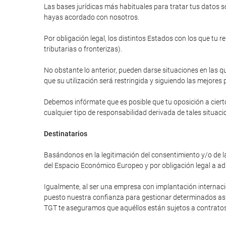
Las bases jurídicas más habituales para tratar tus datos so
hayas acordado con nosotros.
Por obligación legal, los distintos Estados con los que tu 
tributarias o fronterizas).
No obstante lo anterior, pueden darse situaciones en las qu
que su utilización será restringida y siguiendo las mejores 
Debemos infórmate que es posible que tu oposición a cierto
cualquier tipo de responsabilidad derivada de tales situaci
Destinatarios
Basándonos en la legitimación del consentimiento y/o de la
del Espacio Económico Europeo y por obligación legal a ad
Igualmente, al ser una empresa con implantación internac
puesto nuestra confianza para gestionar determinados asunt
TGT te aseguramos que aquéllos están sujetos a contratos 