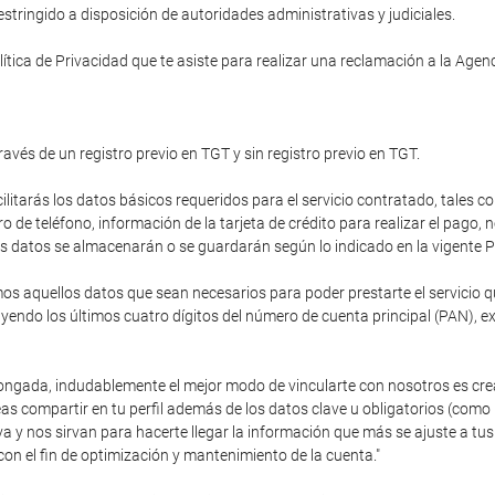
tringido a disposición de autoridades administrativas y judiciales.
ítica de Privacidad que te asiste para realizar una reclamación a la Age
ravés de un registro previo en TGT y sin registro previo en TGT.
cilitarás los datos básicos requeridos para el servicio contratado, tales c
de teléfono, información de la tarjeta de crédito para realizar el pago,
stos datos se almacenarán o se guardarán según lo indicado en la vigente P
 aquellos datos que sean necesarios para poder prestarte el servicio que
endo los últimos cuatro dígitos del número de cuenta principal (PAN), e
olongada, indudablemente el mejor modo de vincularte con nosotros es cre
as compartir en tu perfil además de los datos clave u obligatorios (como
va y nos sirvan para hacerte llegar la información que más se ajuste a 
con el fin de optimización y mantenimiento de la cuenta."