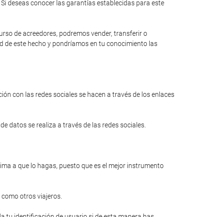
Si deseas conocer las garantías establecidas para este
curso de acreedores, podremos vender, transferir o
dad de este hecho y pondríamos en tu conocimiento las
ión con las redes sociales se hacen a través de los enlaces
e datos se realiza a través de las redes sociales.
anima a que lo hagas, puesto que es el mejor instrumento
 como otros viajeros.
a tu identificación de usuario si de esta manera has