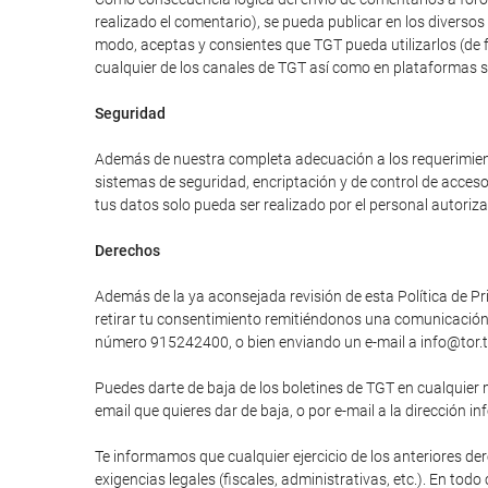
realizado el comentario), se pueda publicar en los divers
modo, aceptas y consientes que TGT pueda utilizarlos (de 
cualquier de los canales de TGT así como en plataformas 
Seguridad
Además de nuestra completa adecuación a los requerimiento
sistemas de seguridad, encriptación y de control de acces
tus datos solo pueda ser realizado por el personal autori
Derechos
Además de la ya aconsejada revisión de esta Política de Pri
retirar tu consentimiento remitiéndonos una comunicación e
número 915242400, o bien enviando un e-mail a info@tor.t
Puedes darte de baja de los boletines de TGT en cualquier 
email que quieres dar de baja, o por e-mail a la dirección in
Te informamos que cualquier ejercicio de los anteriores der
exigencias legales (fiscales, administrativas, etc.). En tod