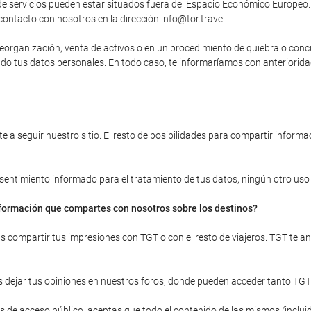
 servicios pueden estar situados fuera del Espacio Económico Europeo. 
contacto con nosotros en la dirección info@tor.travel
, reorganización, venta de activos o en un procedimiento de quiebra o con
yendo tus datos personales. En todo caso, te informaríamos con anteriori
 a seguir nuestro sitio. El resto de posibilidades para compartir informac
onsentimiento informado para el tratamiento de tus datos, ningún otro uso d
información que compartes con nosotros sobre los destinos?
ras compartir tus impresiones con TGT o con el resto de viajeros. TGT te 
 dejar tus opiniones en nuestros foros, donde pueden acceder tanto TGT
 de acceso público, aceptas que todo el contenido de las mismos (incluid