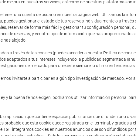
s de mejora en nuestros servicios, así como de nuestras plataformas onlin
de tener una cuenta de usuario en nuestra página web. Utilizamos la inform
, puedes gestionar el estado de tus reservas individualmente o a través
es, reservar de forma más fácil y gestionar tu configuración personal, que 
ico de reservas, y ver otro tipo de información que has proporcionado so
e has alojado.
adas a través de las cookies (puedes acceder a nuestra Política de cooki
dos adaptados a tus intereses incluyendo la publicidad segmentada (anu
vestigaciones de mercado para ofrecerte siempre lo último en tendencias y
mos invitarte a participar en algún tipo investigación de mercado. Por s
.
Ley y la buena fe nos exigen, podríamos utilizar información personal para
b o aplicación que contiene espacios publicitarios que difunden uno o va
s probable que esta cookie quede registrada en el terminal, y gracias a e
sde TGT integramos cookies en nuestros anuncios que son difundidos por t
 nuestro sitio web oficial. Si de los permisos y la configuración establec