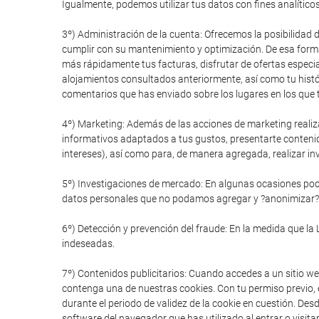
Igualmente, podemos utilizar tus datos con fines analítico
3º) Administración de la cuenta: Ofrecemos la posibilidad 
cumplir con su mantenimiento y optimización. De esa forma
más rápidamente tus facturas, disfrutar de ofertas especial
alojamientos consultados anteriormente, así como tu histór
comentarios que has enviado sobre los lugares en los que t
4º) Marketing: Además de las acciones de marketing realiz
informativos adaptados a tus gustos, presentarte conteni
intereses), así como para, de manera agregada, realizar in
5º) Investigaciones de mercado: En algunas ocasiones pode
datos personales que no podamos agregar y ?anonimizar?
6º) Detección y prevención del fraude: En la medida que la 
indeseadas.
7º) Contenidos publicitarios: Cuando accedes a un sitio we
contenga una de nuestras cookies. Con tu permiso previo, e
durante el periodo de validez de la cookie en cuestión. De
software del navegador que has utilizado al entrar o visitar