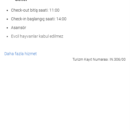
Check-out bitiş saati: 11:00
Check-in başlangıç saati: 14:00
Asansör
Evcil hayvanlar kabul edilmez
KarÅÄ±lama hizmetleri
Daha fazla hizmet
Turizm Kayıt Numarası: IN.306/00
Bagaj muhafazası
Ä°nternet
Ücretsiz Wi-Fi