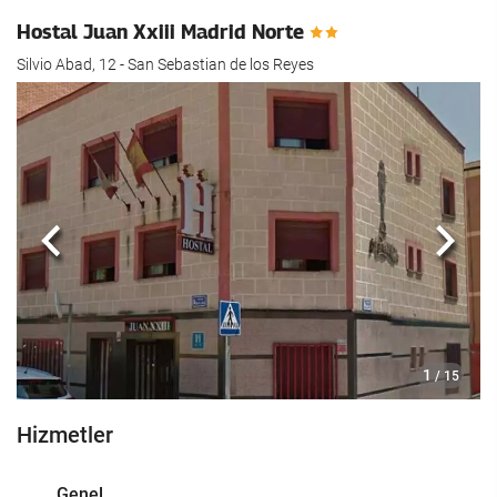
Hostal Juan Xxiii Madrid Norte
Silvio Abad, 12 - San Sebastian de los Reyes
Önceki
Sonra
1
/ 15
Hizmetler
Genel