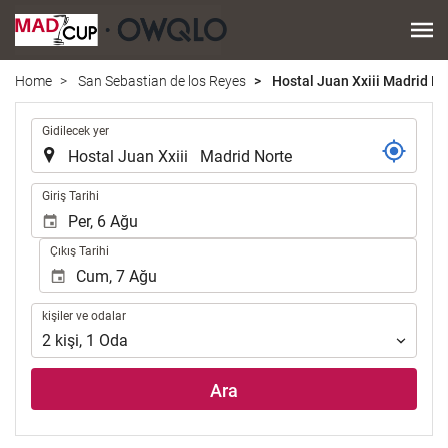
Home
San Sebastian de los Reyes
Hostal Juan Xxiii Madrid No
.
Gidilecek yer
.
Giriş Tarihi
Çıkış Tarihi
kişiler
kişiler ve odalar
ve
2
kişi
,
1
Oda
odalar
Ara