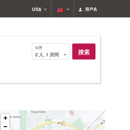
US$
用戶名
佔
佔用
搜索
用
2
人
,
1
房間
+
−