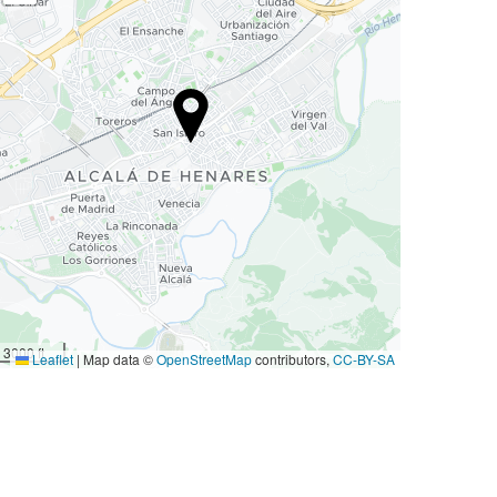
3000 ft
Leaflet
|
Map data ©
OpenStreetMap
contributors,
CC-BY-SA