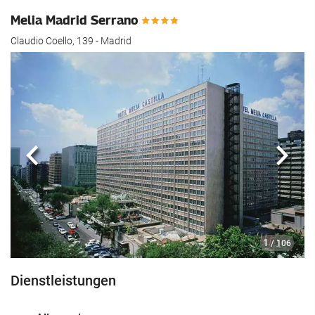
Melia Madrid Serrano
Claudio Coello, 139 - Madrid
Zurück
Näch
1
/ 106
Dienstleistungen