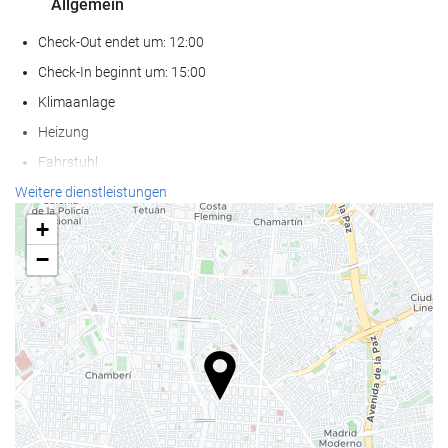
Allgemein
Check-Out endet um: 12:00
Check-In beginnt um: 15:00
Klimaanlage
Heizung
Fahrstuhl
Zugang für Personen mit eingeschränkter Mobilität
Weitere dienstleistungen
Nichtraucher-Räume
+
Nichtraucherunterkunft (Alle öffentlichen und privaten Bereiche
−
sind Nichtraucherzonen)
Schallisolierte Zimmer
Haustiere nicht erlaubt
Nahrungsmittel und Getränke
Restaurant
À-la-carte-Restaurant