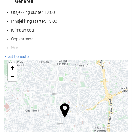
Generelt
Utsjekking slutter: 12:00
Innsjekking starter: 15:00
Klimaanlegg
Oppvarming
Heis
Tilgjengelighet for personer med redusert bevegelighet
Flest tjenester
Rom for ikke-røykere
+
Røykfritt på hele overnattingsstedet
−
Lydisolerte rom
Kjæledyr ikke tillatt
Mat og Drikke
Restaurant
À la carte-restaurant