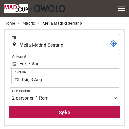
Home
Madrid
Melia Madrid Serrano
.
Til
.
Ankomst
Avreise
Occupation
Occupation
2
personer
,
1
Rom
Søke