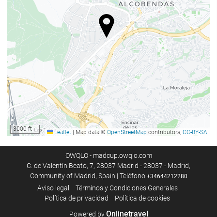
Parking
Parking
Aparcamiento gratuito
Aparcamiento privado
Parking accesible para personas con movilidad reducida
Acceso a Internet
Wifi
WiFi disponible en todas las zonas
3000 ft
Leaflet
|
Map data ©
OpenStreetMap
contributors,
CC-BY-SA
Wifi gratis
Acceso a Internet
OWQLO - madcup.owqlo.com
C. de Valentín Beato, 7, 28037 Madrid - 28037 - Madrid,
Community of Madrid, Spain | Teléfono
+34644212280
Servicios de recepción
Aviso legal
Términos y Condiciones Generales
Polí­tica de privacidad
Política de cookies
Recepción 24 horas
Guardaequipaje
Onlinetravel
Powered by