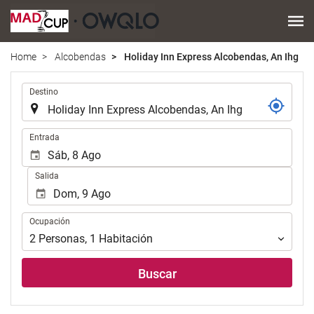
Home
Alcobendas
Holiday Inn Express Alcobendas, An Ihg
Introduzca
Destino
el
lugar
de
Introduzca
Entrada
destino
las
en
fechas
Salida
el
de
que
inicio
realizar
y
Ocupación
la
Ocupación
fin
búsqueda
para
2
Personas
,
1
Habitación
de
realizar
su
la
Buscar
alojamiento..
búsqueda
de
su