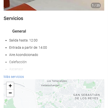
1
/ 25
Servicios
General
Salida hasta: 12:00
Entrada a partir de: 14:00
Aire Acondicionado
Calefacción
Ascensor
Adaptado para personas con movilidad reducida
Más servicios
Hotel no fumadores
+
Habitaciones insonorizadas
−
No admite mascotas