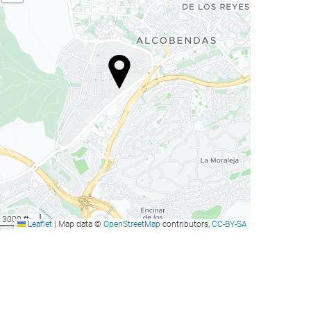
3000 ft
Leaflet
|
Map data ©
OpenStreetMap
contributors,
CC-BY-SA