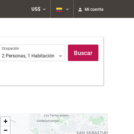
US$
Mi cuenta
Ocupación
Ocupación
Buscar
2
Personas
,
1
Habitación
+
−