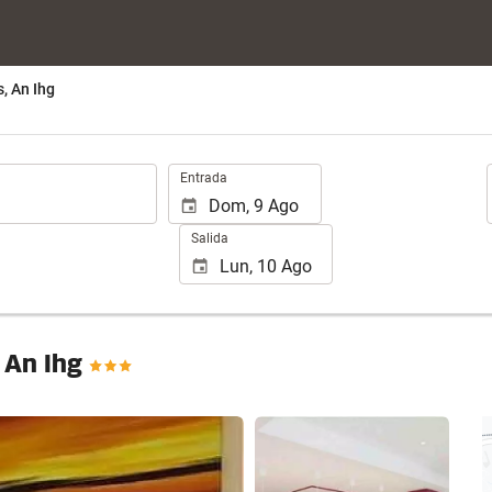
, An Ihg
.
Entrada
Salida
 An Ihg
Ver 25 fotos