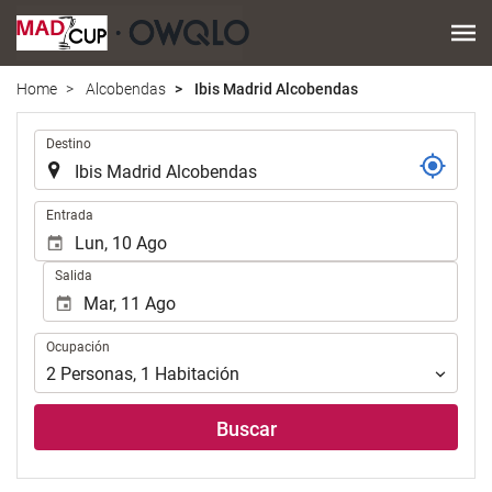
Home
Alcobendas
Ibis Madrid Alcobendas
Introduzca
Destino
el
lugar
de
Introduzca
Entrada
destino
las
en
fechas
Salida
el
de
que
inicio
realizar
y
Ocupación
la
Ocupación
fin
búsqueda
para
2
Personas
,
1
Habitación
de
realizar
su
la
Buscar
alojamiento..
búsqueda
de
su