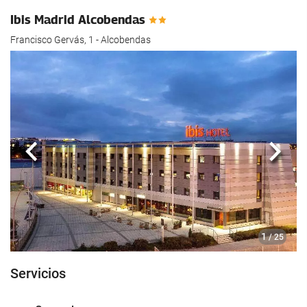
hotel.
Ibis Madrid Alcobendas
Francisco Gervás, 1 - Alcobendas
Anterior
Sigui
1
/ 25
Servicios