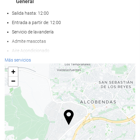
General
Salida hasta: 12:00
Entrada a partir de: 12:00
Servicio de lavandería
Admite mascotas
Aire Acondicionado
Calefacción
Más servicios
Ascensor
+
Adaptado para personas con movilidad reducida
−
Habitaciones No fumadores
Hotel no fumadores
Acceso a Internet
Wifi
WiFi disponible en todas las zonas