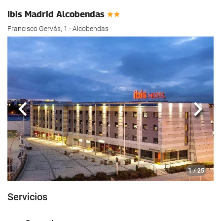
Ibis Madrid Alcobendas
Francisco Gervás, 1 - Alcobendas
Anterior
Sigui
1
/ 25
Servicios