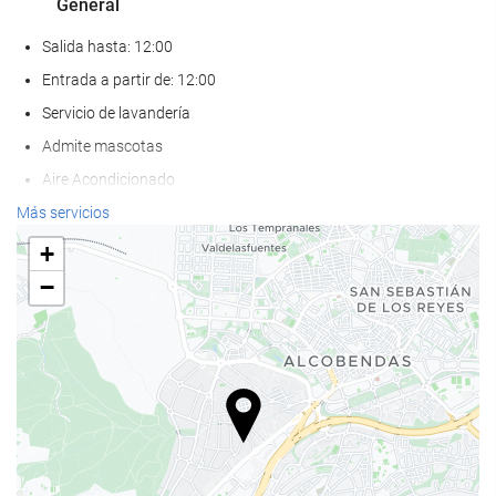
General
Salida hasta: 12:00
Entrada a partir de: 12:00
Servicio de lavandería
Admite mascotas
Aire Acondicionado
Calefacción
Más servicios
Ascensor
+
Adaptado para personas con movilidad reducida
−
Habitaciones No fumadores
Hotel no fumadores
Acceso a Internet
Wifi
WiFi disponible en todas las zonas