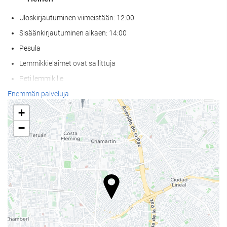
Uloskirjautuminen viimeistään: 12:00
Sisäänkirjautuminen alkaen: 14:00
Pesula
Lemmikkieläimet ovat sallittuja
Peti lemmikille
Ruokakuppi lemmikille
Enemmän palveluja
Ilmastoitu
+
Lämmitys
−
Hissi
Huoneissa tupakointi kielletty
Kaikki tilat savuttomia (julkiset ja yksityiset)
Vastaanottopalvelut
24h-vastaanotto