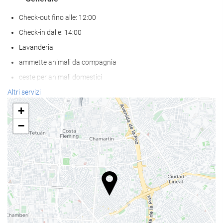
Check-out fino alle: 12:00
Check-in dalle: 14:00
Lavanderia
ammette animali da compagnia
ceste per animali domestici
ciotole per animali domestici
Altri servizi
Aria condizionata
+
Riscaldamento
−
Ascensore
Abitazioni per non fumatori
struttura interamente non fumatori
Servizio di accoglienza
reception 24 ore su 24