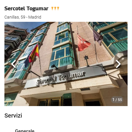
Sercotel Togumar
Canillas, 59 - Madrid
Anteriore
Segu
1
/ 55
Servizi
Generale