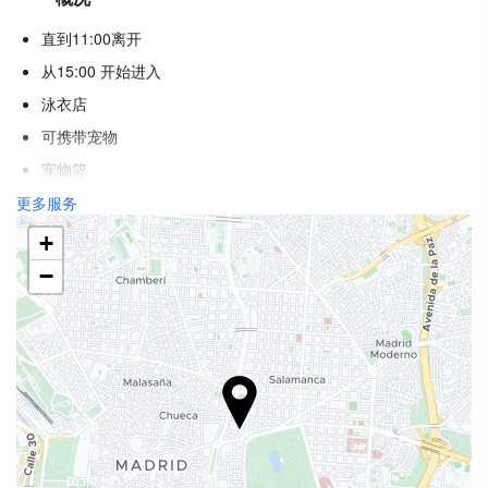
直到11:00离开
从15:00 开始进入
泳衣店
可携带宠物
宠物篮
宠物碗
更多服务
冷气
+
暖气
−
电梯
不吸烟房
酒店各处禁烟
防过敏客房
隔音客房
健康