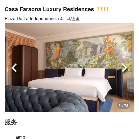
Casa Faraona Luxury Residences
Plaza De La Independencia 4 - 马德里
上一页
下一
1
/ 78
服务
概况